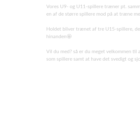
Vores U9- og U11-spillere træner pt. samme
en af de større spillere mod på at træne me
Holdet bliver trænet af tre U15-spillere, de
hinanden🤩
Vil du med? så er du meget velkommen til at k
som spillere samt at have det svedigt og s