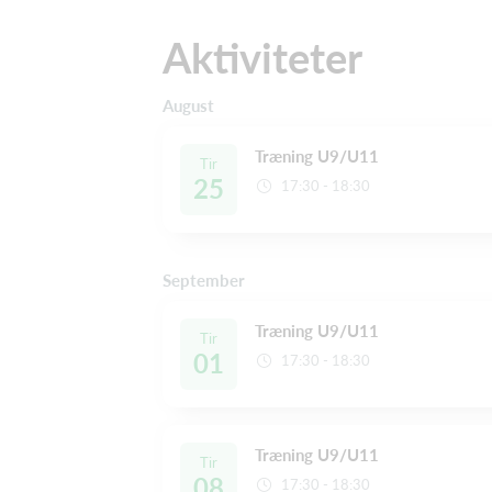
Aktiviteter
August
Træning U9/U11
Tir
25
17:30 - 18:30
September
Træning U9/U11
Tir
01
17:30 - 18:30
Træning U9/U11
Tir
08
17:30 - 18:30