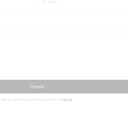
E-mail
Tilmeld
Har du allerede en Holdsport-konto?
Log på