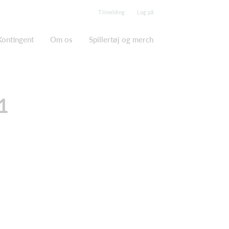
Tilmelding
Log på
Kontingent
Om os
Spillertøj og merch
1