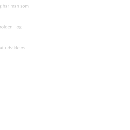
 og har man som
bolden - og
 at udvikle os